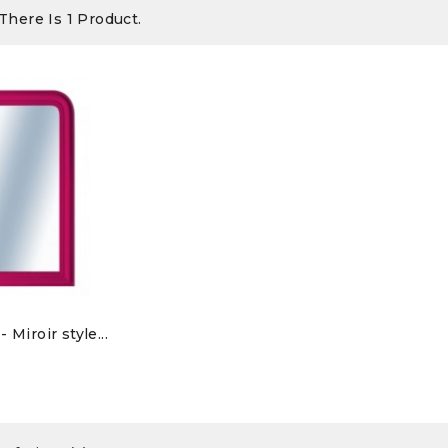
There Is 1 Product.
utre...
Les Sept...
,00 €
79,00 €
ande...
L'Ombre d'Acier
2,00 €
598,00 €
Exclusivité
 Miroir style...
web !
orel...