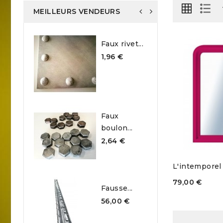
MEILLEURS VENDEURS
Faux rivet...
Po
1,96 €
79
Faux
Gr
boulon...
25
2,64 €
L'intemporel -
79,00 €
Fausse...
L'intemp
56,00 €
79,00 €