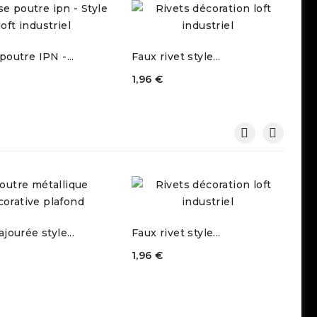
poutre IPN -...
Faux rivet style...
Po
1,96 €
79
jourée style...
Faux rivet style...
Fa
1,96 €
56