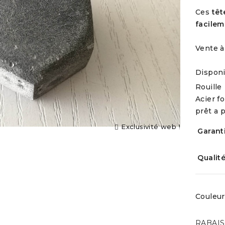
Ces
têt
Poutre...
Les
facilem
Sept...
79,00 €
Vente à 
79,00 €
Disponi
Grande...
L'Ombre
Rouille
d'Acier
252,00 €
Acier f
598,00 €
prêt a 
Exclusivité web !
L'intemporel...
Garanti
79,00 €
Qualit
Couleur
RABAI