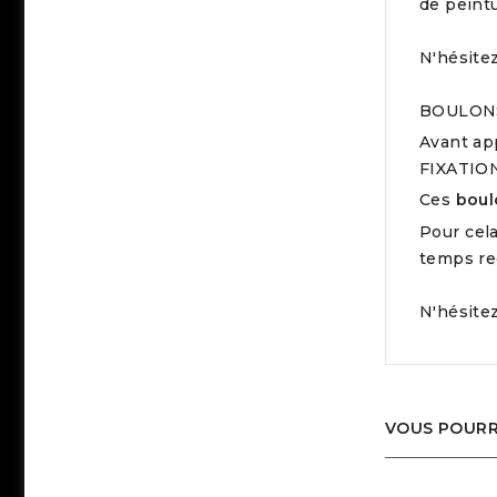
de peintu
N'hésitez
BOULONS
Avant app
FIXATION
Ces
boul
Pour cela
temps re
N'hésite
VOUS POURRI