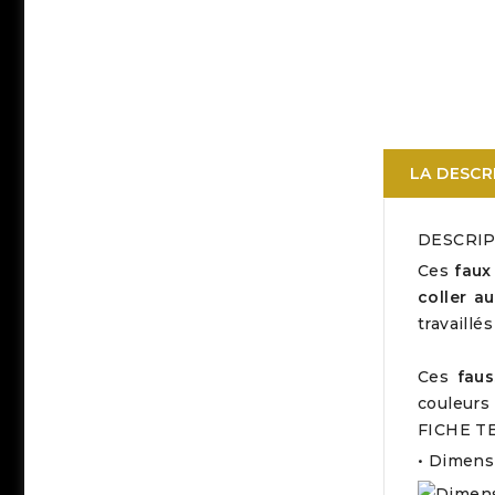
LA DESCR
DESCRIP
Ces
faux
coller a
travaillé
Ces
faus
couleurs 
FICHE T
• Dimensi