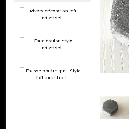
Faux
rivet...
1,96 €
Faux
boulon...
2,64 €
Fausse...
56,00 €