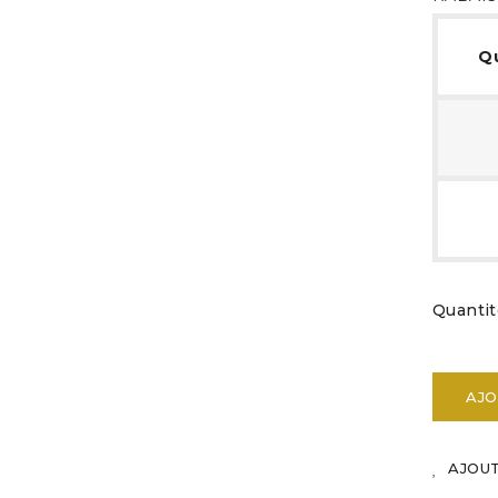
Q
Quantit
AJO
AJOU