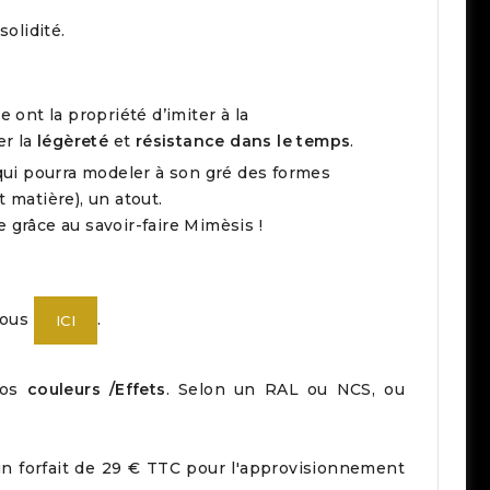
solidité.
ont la propriété d’imiter à la
er la
légèreté
et
résistance dans le temps
.
qui pourra modeler à son gré des formes
t matière), un atout.
e grâce au savoir-faire Mimèsis !
nous
.
ICI
vos
couleurs /Effets
. Selon un RAL ou NCS, ou
 un forfait de 29 € TTC pour l'approvisionnement