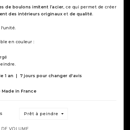
es de boulons
imitent l’acier,
ce qui permet de créer
ent des intérieurs originaux
et
de qualité
.
l'unité.
ble en couleur :
orgé
peindre.
e 1 an |
7 jours pour changer d'avis
é
Made in France
s
S DE VOLUME