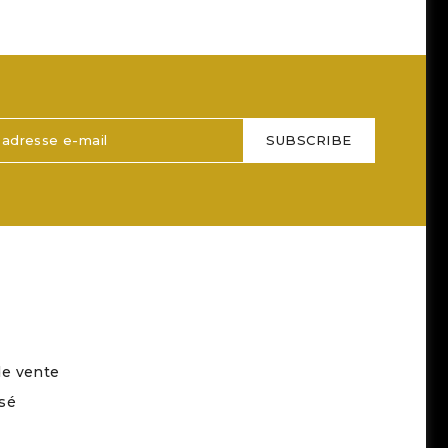
de vente
sé